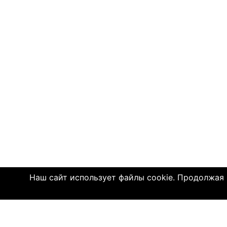
Наш сайт использует файлы cookie. Продолжая и
© 2004—2026 Click4.net
О НАС
-
Правила по