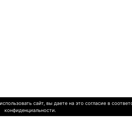
спользовать сайт, вы даете на это согласие в соответ
конфиденциальности.
МЫ В СОЦ. СЕТЯХ
CLICK4.NE
льзования
-
Мы в Facebook
-
Знакомств