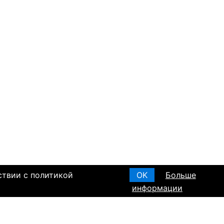
ствии с политикой
OK
Больше
информации
T ПО РЕГИОНАМ
а в Израиле