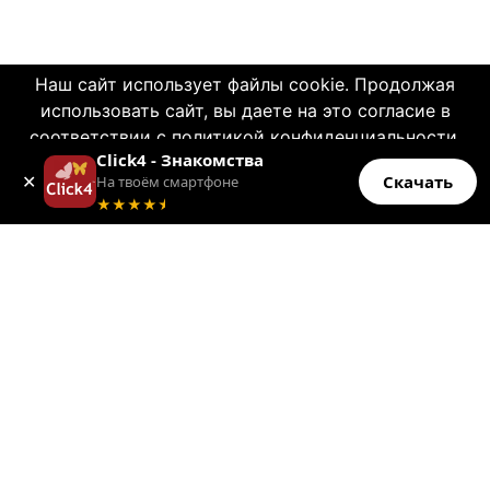
Наш сайт использует файлы cookie. Продолжая
использовать сайт, вы даете на это согласие в
© 2004—2026 Click4.net
соответствии с политикой конфиденциальности.
Click4 - Знакомства
OK
О НАС
✕
Скачать
На твоём смартфоне
Больше информации
★★★★
★
-
Правила пользования
-
Конфиденциальность
-
Политика CSAE
-
Связь с нами
-
О компании
-
Помощь по сайту
Для вашего смартфона