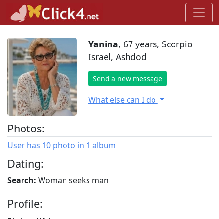
Yanina
, 67 years, Scorpio
Israel, Ashdod
Send a new message
What else can I do
Photos:
User has 10 photo in 1 album
Dating:
Search:
Woman seeks man
Profile: