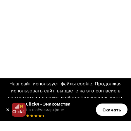
Наш сайт использует файлы cookie. Продолжая
использовать сайт, вы даете на это согласие в
© 2004—2026 Click4.net
соответствии с политикой конфиденциальности.
Click4 - Знакомства
OK
ABOUT US
✕
Скачать
На твоём смартфоне
Больше информации
★★★★
★
-
Terms of Use
-
Privacy Policy