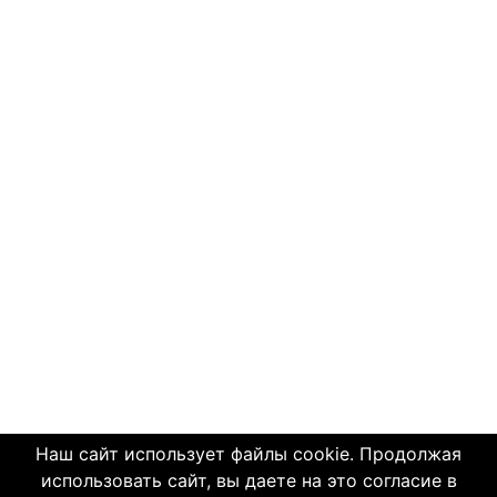
Наш сайт использует файлы cookie. Продолжая
использовать сайт, вы даете на это согласие в