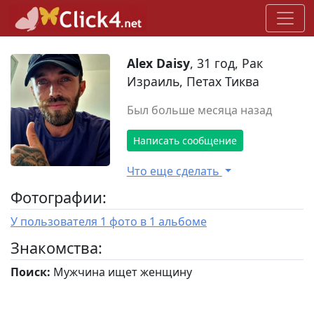
Alex Daisy
, 31 год, Рак
Израиль, Петах Тиква
Был больше месяца назад
Написать сообщение
Что еще сделать
Фотографии:
У пользователя 1 фото в 1 альбоме
Знакомства:
Поиск:
Мужчина ищет женщину