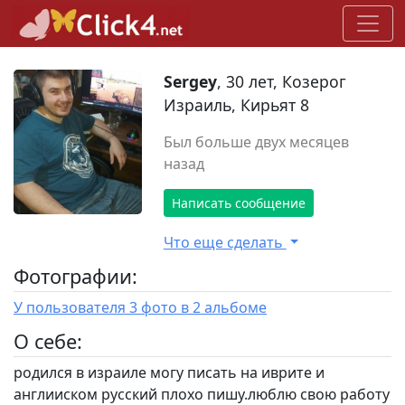
Sergey
, 30 лет, Козерог
Израиль, Кирьят 8
Был больше двух месяцев
назад
Написать сообщение
Что еще сделать
Фотографии:
У пользователя 3 фото в 2 альбоме
O себе:
родился в израиле могу писать на иврите и
англииском русский плохо пишу.люблю свою работу