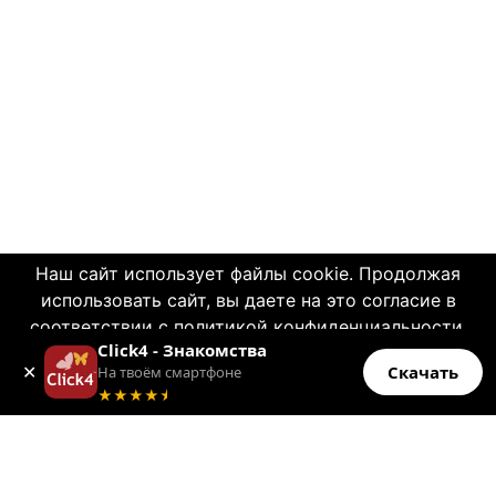
Наш сайт использует файлы cookie. Продолжая
использовать сайт, вы даете на это согласие в
© 2004—2026 Click4.net
соответствии с политикой конфиденциальности.
Click4 - Знакомства
OK
О НАС
✕
Скачать
На твоём смартфоне
Больше информации
★★★★
★
-
Правила пользования
-
Конфиденциальность
-
Политика CSAE
-
Связь с нами