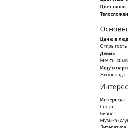
Цвет волос
Телосложе
Основно
Ценю в лю
Открытость 
Девиз
Мечты сбыва
Ищу в парт
Жизнерадос
Интерес
Интересы
:
Спорт
Бизнес
Музыка (сл
Литература