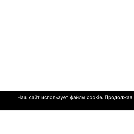
Наш сайт использует файлы cookie. Продолжая и
© 2004—2026 Click4.net
О НАС
-
Правила по
-
Конфиденц