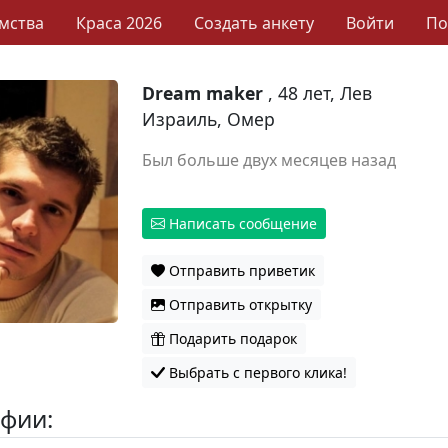
мства
Краса 2026
Создать анкету
Войти
П
Dream maker
, 48 лет, Лев
Израиль, Омер
Был больше двух месяцев назад
Написать сообщение
Отправить приветик
Отправить открытку
Подарить подарок
Выбрать с первого клика!
фии: