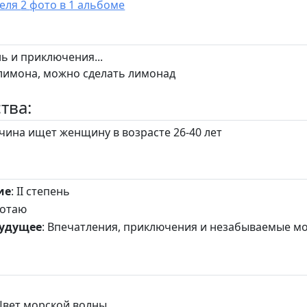
У пользователя 2 фото в 1 альбоме
 и приключения...
лимона, можно сделать лимонад
тва:
ина ищет женщину в возрасте 26-40 лет
ие
: II степень
ботаю
будущее
: Впечатления, приключения и незабываемые м
 Цвет морской волны