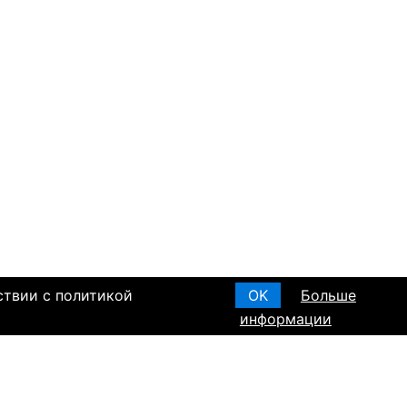
ствии с политикой
OK
Больше
информации
T ПО РЕГИОНАМ
а в Израиле
а в Канаде