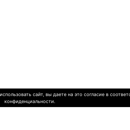
спользовать сайт, вы даете на это согласие в соответ
конфиденциальности.
МЫ В СОЦ. СЕТЯХ
CLICK4.NE
льзования
-
Мы в Facebook
-
Знакомств
иальность
-
Мы в Twitter
-
Знакомств