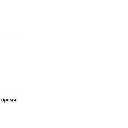
 время
: