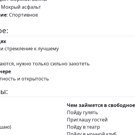
: Мокрый асфальт
ние
: Спортивное
е:
дях
и стремление к лучшему
ются, нужно только сильно захотеть
нере
тность и открытость
ы:
Чем займется в свободное
Пойду гулять
Приглашу гостей
ушаю)
Пойду в театр
Пойду в ночной клуб