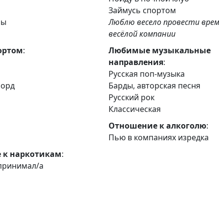
я
Займусь спортом
ры
Люблю весело провести врем
весёлой компании
ортом
:
Любимые музыкальные
направления
:
Русская поп-музыка
борд
Барды, авторская песня
Русский рок
Классическая
Отношение к алкоголю
:
Пью в компаниях изредка
 к наркотикам
:
 принимал/а