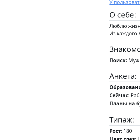
O себе:
Люблю жизнь
Из каждого 
Знакомс
Поиск:
Мужч
Анкета:
Образован
Сейчас
: Ра
Планы на 
Типаж:
Рост
: 180
Цвет глаз
: