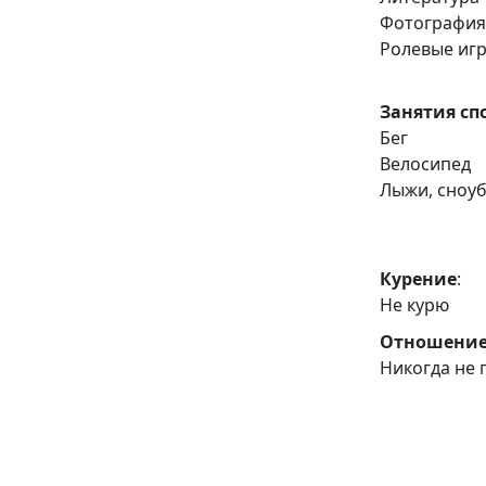
Фотографи
Ролевые иг
Занятия сп
Бег
Велосипед
Лыжи, сноу
Курение
:
Не курю
Отношение
Никогда не