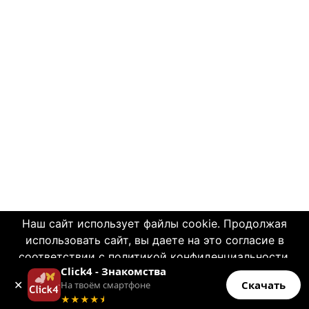
Наш сайт использует файлы cookie. Продолжая
использовать сайт, вы даете на это согласие в
© 2004—2026 Click4.net
соответствии с политикой конфиденциальности.
Click4 - Знакомства
OK
О НАС
✕
Скачать
На твоём смартфоне
Больше информации
★★★★
★
-
Правила пользования