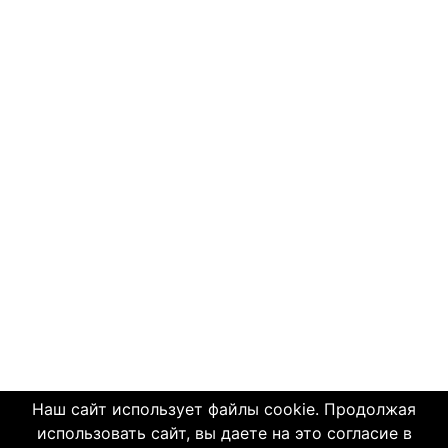
Наш сайт использует файлы cookie. Продолжая
использовать сайт, вы даете на это согласие в