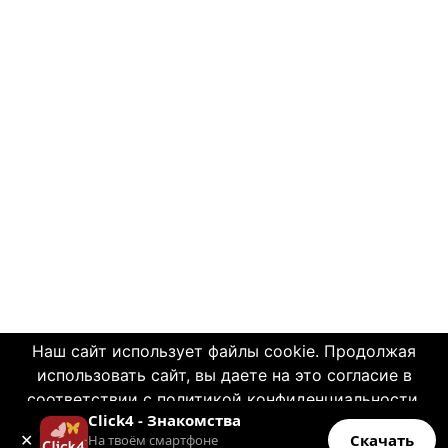
Наш сайт использует файлы cookie. Продолжая
использовать сайт, вы даете на это согласие в
© 2004—2026 Click4.net
соответствии с политикой конфиденциальности.
Click4 - Знакомства
OK
О НАС
✕
Скачать
На твоём смартфоне