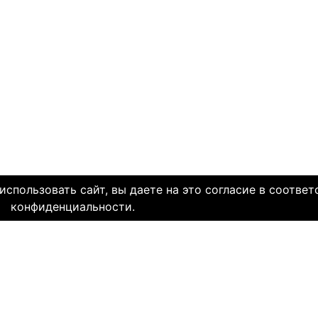
спользовать сайт, вы даете на это согласие в соответ
конфиденциальности.
МЫ В СОЦ. СЕТЯХ
CLICK4.NE
льзования
-
Мы в Facebook
-
Знакомств
иальность
-
Мы в Twitter
-
Знакомств
SAE
-
Знакомств
ми
и