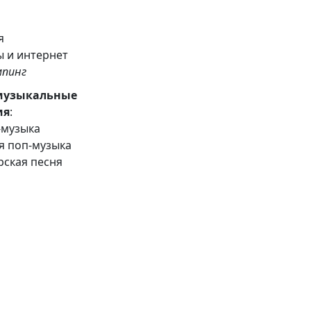
я
я
 и интернет
 , кемпинг
музыкальные
ия
:
-музыка
я поп-музыка
рская песня