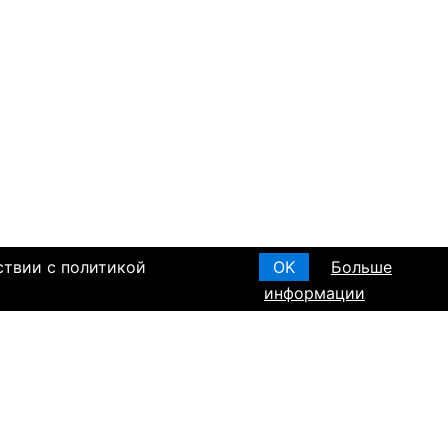
ствии с политикой
OK
Больше
информации
T ПО РЕГИОНАМ
а в Израиле
а в Канаде
а в Германии