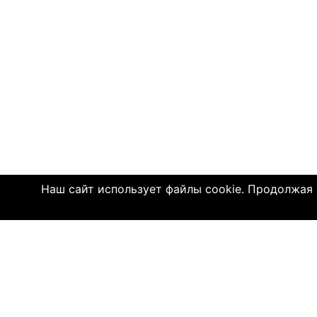
Наш сайт использует файлы cookie. Продолжая и
© 2004—2026 Click4.net
О НАС
-
Правила по
-
Конфиденц
-
Политика C
-
Связь с на
-
О компани