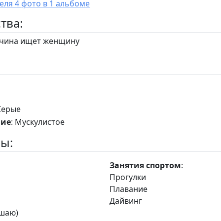
У пользователя 4 фото в 1 альбоме
тва:
ина ищет женщину
 Серые
ние
: Мускулистое
ы:
Занятия спортом
:
и
Прогулки
Плавание
Дайвинг
ушаю)