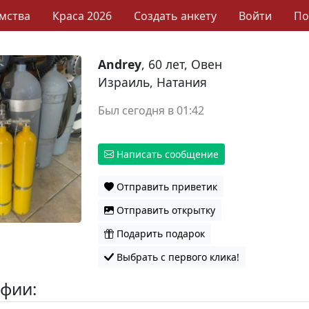
мства
Краса 2026
Создать анкету
Войти
П
Andrey
, 60 лет, Овен
Израиль, Натания
Был сегодня в 01:42
Написать сообщение
Отправить приветик
Отправить открытку
Подарить подарок
Выбрать с первого клика!
фии: