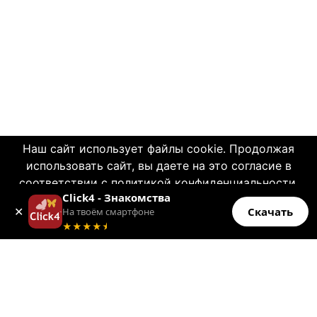
Наш сайт использует файлы cookie. Продолжая
использовать сайт, вы даете на это согласие в
© 2004—2026 Click4.net
соответствии с политикой конфиденциальности.
Click4 - Знакомства
OK
О НАС
✕
Скачать
На твоём смартфоне
Больше информации
★★★★
★
-
Правила пользования
-
Конфиденциальность
-
Политика CSAE
-
Связь с нами
-
О компании
-
Помощь по сайту