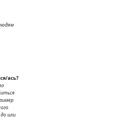
 людям
бодного времени, чем бы я занялся/ась?
то
биться
 до или