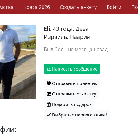
мства
Краса 2026
Создать анкету
Войти
П
Eli
, 43 года, Дева
Израиль, Наария
Был больше месяца назад
Написать сообщение
Отправить приветик
Отправить открытку
Подарить подарок
Выбрать с первого клика!
фии: