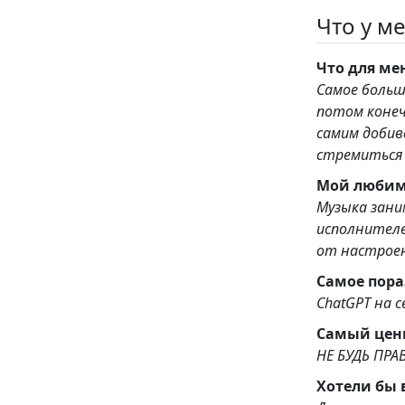
Что у ме
Что для ме
Самое больш
потом конечно же М
самим добиваться в жизни. А гл
стремиться 
Мой любим
Музыка зани
исполнителе
от настрое
Самое пора
ChatGPT на 
Самый ценн
НЕ БУДЬ ПРАВ
Хотели бы 