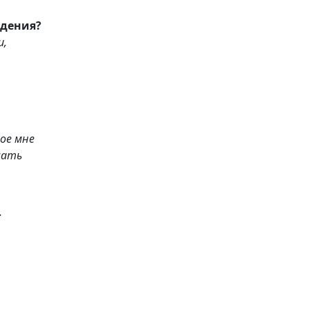
ждения?
ое мне
шать
.