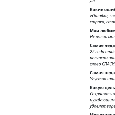
Да
Какие оши
«Ошибки, совершённ
страха, стр
Мои лю
Их очень мн
Самое нед
22 года отд
посчастливи
слово СПАСИ
Самая неда
Упустив шан
Какую цель
Сохранять и
нуждающимся
удовлетвор
Мое отноше