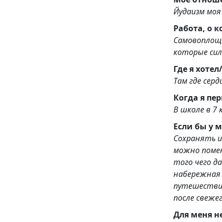
Йудаизм моя 
Работа, о 
Самовоплоще
которые сил
Там где сер
Когд
В школе в 7 
Сохранять и
можно помен
того чего давно хотел во
набережная с прия
путешествий
после свежег
Для меня н