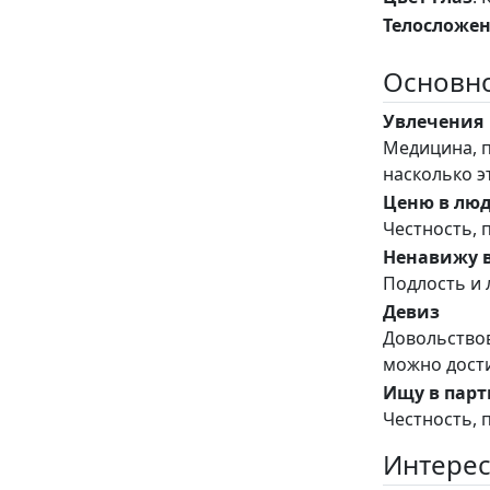
Телосложе
Основно
Увлечения
Медицина, 
насколько э
Ценю в лю
Честность, 
Ненавижу 
Подлость и 
Девиз
Довольствов
можно дости
Ищу в парт
Честность, 
Интерес