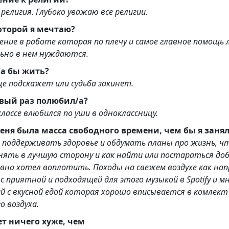
религия. Глубоко уважаю все религии.
которой я мечтаю?
ние в работе которая по плечу и самое главное помощь
ьно в нем нуждаются.
Где я хотел/а бы жить?
дце подскажет или судьба закинет.
а я первый раз полюбил/а?
классе влюбился по уши в одноклассницу.
Если бы у меня была масса сво
 поддерживать здоровье и обдумать планы про жизнь, ч
ять в лучшую сторону и как найти или постараться до
плотить. Походы на свежем воздухе как например
тной и подходящей для этого музыкой в Spotify и много
 с вкусной едой которая хорошо вписывается в комлект
о воздуха.
ет ничего хуже, чем