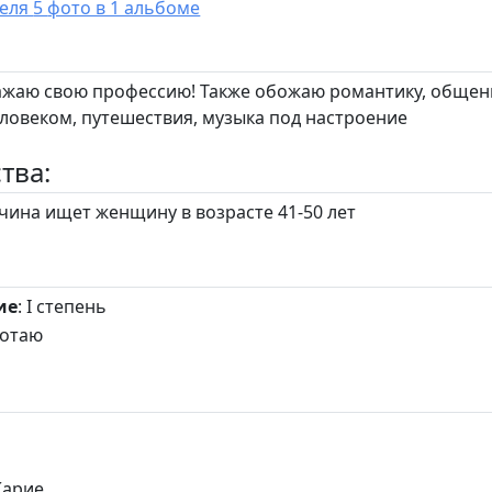
У пользователя 5 фото в 1 альбоме
ажаю свою профессию! Также обожаю романтику, общен
овеком, путешествия, музыка под настроение
тва:
ина ищет женщину в возрасте 41-50 лет
ие
: I степень
ботаю
 Карие