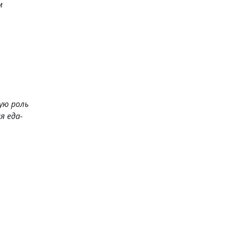
м
ую роль
я еда-