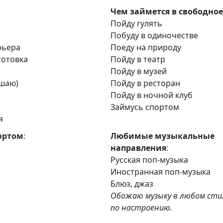
Чем займется в свободное
и
Пойду гулять
Побуду в одиночестве
рьера
Поеду на природу
готовка
Пойду в театр
Пойду в музей
ушаю)
Пойду в ресторан
Пойду в ночной клуб
я
Займусь спортом
я
ортом
:
Любимые музыкальные
направления
:
Русская поп-музыка
Иностранная поп-музыка
Блюз, джаз
Обожаю музыку в любом стил
по настроению.