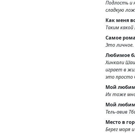
Подлость и 
сладкую лож
Таким какой 
Самое ром
Это личное.
Любимое б
Хинкали Шаш
играет в жи
это просто 
Мой любим
Их тоже мн
Мой любим
Тель
Место в го
Берег моря и