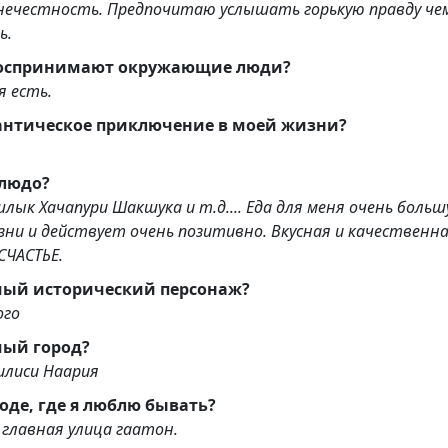
нечестность. Предпочитаю услышать горькую правду че
ь.
Как меня воспринимают окружающие люди?
я есть.
антическое приключение в моей жизни?
людо?
лык Хачапури Шакшука и т.д.... Еда для меня очень больш
зни и действует очень позитивно. Вкусная и качественна
СЧАСТЬЕ.
ый исторический персонаж?
ого
ый город?
-авив Тбилиси Наария
роде, где я люблю бывать?
 главная улица гаатон.