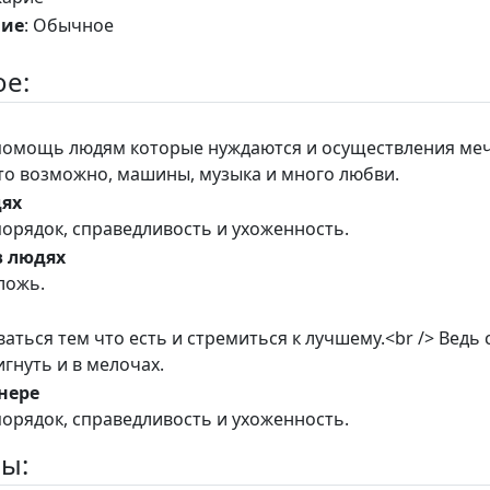
ние
: Обычное
е:
помощь людям которые нуждаются и осуществления ме
то возможно, машины, музыка и много любви.
дях
порядок, справедливость и ухоженность.
в людях
ложь.
аться тем что есть и стремиться к лучшему.<br /> Ведь 
гнуть и в мелочах.
нере
порядок, справедливость и ухоженность.
ы: