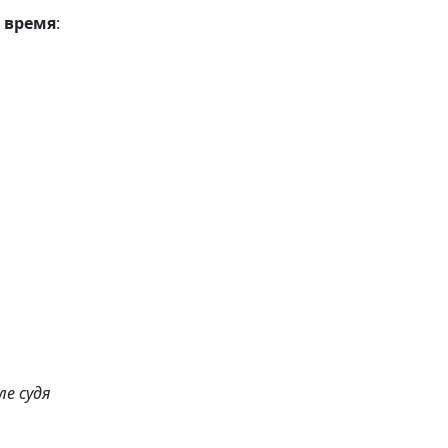
 время
:
е судя