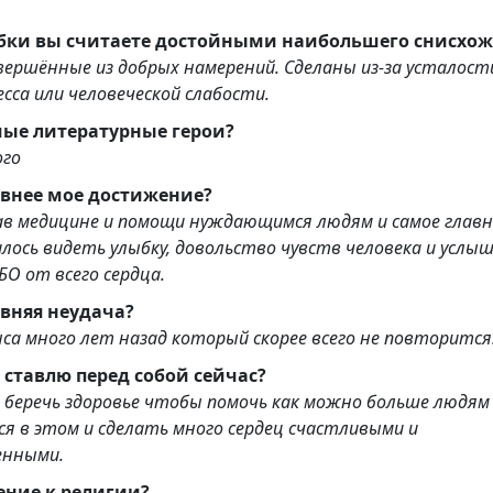
бки вы считаете достойными наибольшего снисхо
ые из добрых намерений. Сделаны из-за усталости,
есса или человеческой слабости.
бимые литературные герои?
ого
авнее мое достижение?
ав медицине и помощи нуждающимся людям и самое главн
лось видеть улыбку, довольство чувств человека и услы
БО от всего сердца.
вняя неудача?
са много лет назад который скорее всего не повторится
 ставлю перед собой сейчас?
 беречь здоровье чтобы помочь как можно больше людям
 в этом и сделать много сердец счастливыми и
енными.
ние к религии?