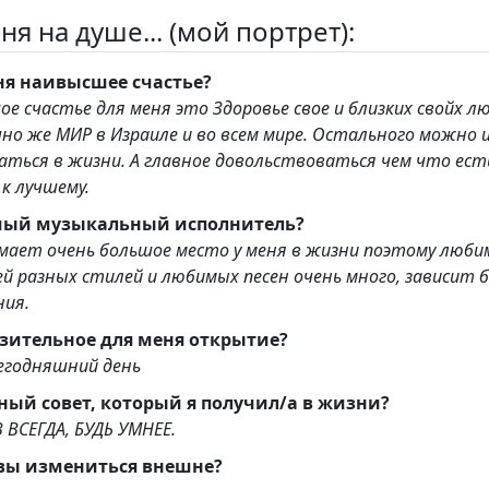
ня на душе... (мой портрет):
ня наивысшее счастье?
ое счастье для меня это Здоровье свое и близких свойх л
ИР в Израиле и во всем мире. Остального можно и нужно
авное довольствоваться чем что есть и
к лучшему.
ый музыкальный исполнитель?
мает очень большое место у меня в жизни поэтому люб
й разных стилей и любимых песен очень много, зависит 
ния.
зительное для меня открытие?
сегодняшний день
ый совет, который я получил/а в жизни?
 ВСЕГДА, БУДЬ УМНЕЕ.
вы измениться внешне?