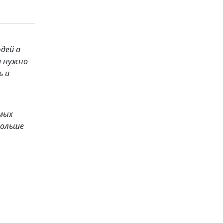
юдей а
имых
больше