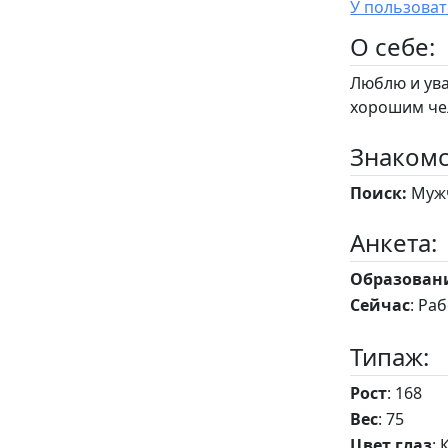
O себе:
Люблю и ув
хорошим чел
Знакомс
Поиск:
Мужч
Анкета:
Образован
Сейчас
: Ра
Типаж:
Рост
: 168
Вес
: 75
Цвет глаз
: