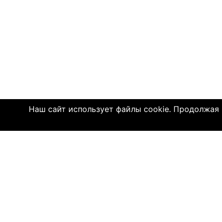
Наш сайт использует файлы cookie. Продолжая и
© 2004—2026 Click4.net
О НАС
-
Правила по
-
Конфиденц
-
Политика C
-
Связь с на
-
О компани
-
Помощь по 