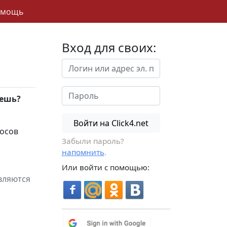
омощь
Вход для своих:
решь?
Войти на Click4.net
осов
Забыли пароль?
напомнить
.
Или войти с помощью:
вляются
ВОЙТИ
ВОЙТИ
ВОЙТИ
ВОЙТИ
с facebook
с mailru
с odnoklassniki
с vkontakte