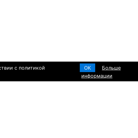
ствии с политикой
OK
Больше
информации
T ПО РЕГИОНАМ
а в Израиле
а в Канаде
а в Германии