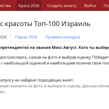
мства
Краса 2026
Создать анкету
Войти
П
с красоты Топ-100 Израиль
2026
Парни 2026
Правила конкурса
 претенденток на звание Мисс Август. Кого ты выбе
роголосовать, нажав на фото и выбрав оценку. Победит
 с наибольшой оценкой и наибольшим количеством гол
апросу не найдено подходящих анкет.
ания нажмите на фото и выберите оценку. Данные обно
ин.