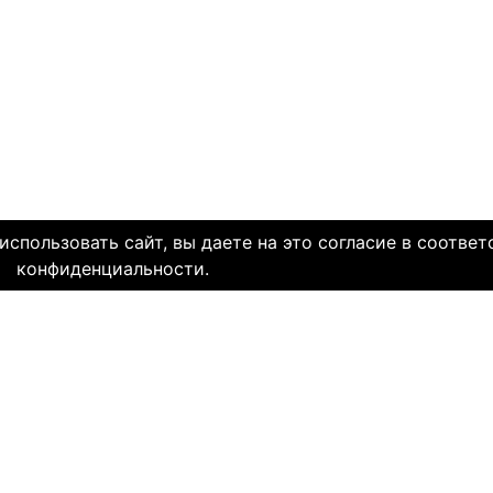
спользовать сайт, вы даете на это согласие в соответ
конфиденциальности.
МЫ В СОЦ. СЕТЯХ
CLICK4.NE
льзования
-
Мы в Facebook
-
Знакомств
иальность
-
Мы в Twitter
-
Знакомств
SAE
-
Знакомств
ми
и
сайту
НА КАКОМ ЯЗЫКЕ
-
Русский