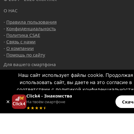
О НАС
-
Правила пользования
-
Конфиденциальность
-
Политика CSAE
-
Связь с нами
-
О компании
-
Помощь по сайту
Для вашего смартфона
Наш сайт использует файлы cookie. Продолжая
использовать сайт, вы даете на это согласие в
соответствии с политикой конфиденциальности
Click4 - Знакомства
OK
✕
Скач
На твоём смартфоне
Больше информации
★★★★
★