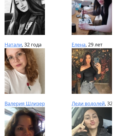
Натали
, 32 года
Елена
, 29 лет
Валерия Шлизерман
, 34 года
Леди водолей
, 32 года