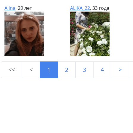
Alina
, 29 лет
ALiKA_22
, 33 года
<<
<
1
2
3
4
>